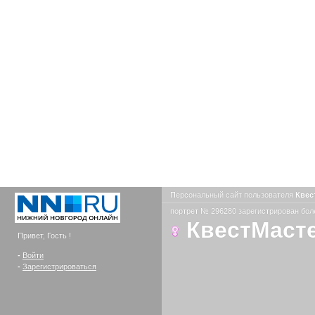
Персональный сайт пользователя
Квес
портрет № 296280 зарегистрирован боле
КвестМаст
Привет, Гость !
-
Войти
-
Зарегистрироваться