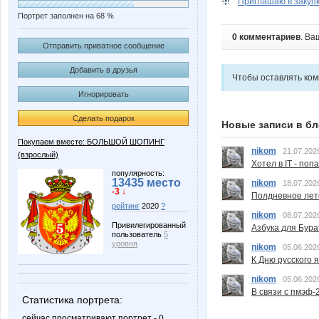
Приглашаю в закупку
Портрет заполнен на 68 %
0 комментариев
. Ва
Отправить приватное сообщение
Добавить в друзья
Чтобы оставлять ко
Игнорировать
Сделать подарок
Новые записи в бл
Покупаем вместе: БОЛЬШОЙ ШОПИНГ
nikom
21.07.202
(взрослый)
Хотел в IT - поп
популярность:
13435 место
nikom
18.07.202
-3 ↓
Полдневное лет
рейтинг
2020
?
nikom
08.07.202
Привилегированный
Азбука для Бура
пользователь
5
уровня
nikom
05.06.202
К Дню русского 
nikom
05.06.202
В связи с пмэф-
Статистика портрета:
сейчас просматривают портрет - 0