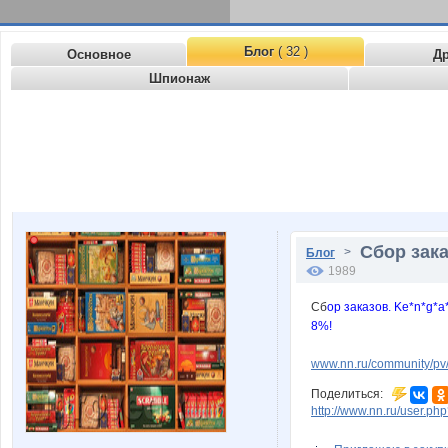
Блог
( 32 )
Основное
Д
Шпионаж
Сбор зака
>
Блог
1989
Сб
ор заказов. Ke*n*g*a
8%!
www.nn.ru/community/p
Поделиться:
http://www.nn.ru/user.p