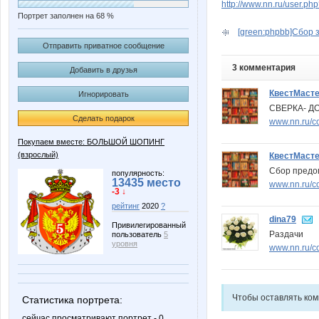
http://www.nn.ru/user.p
Портрет заполнен на 68 %
[green:phpbb]Сбор з
Отправить приватное сообщение
3 комментария
Добавить в друзья
КвестМаст
Игнорировать
СВЕРКА- ДО
Сделать подарок
www.nn.ru/c
Покупаем вместе: БОЛЬШОЙ ШОПИНГ
(взрослый)
КвестМаст
Сбор предо
популярность:
13435 место
www.nn.ru/c
-3 ↓
рейтинг
2020
?
dina79
Привилегированный
Раздачи
пользователь
5
уровня
www.nn.ru/c
Чтобы оставлять ко
Статистика портрета:
сейчас просматривают портрет - 0