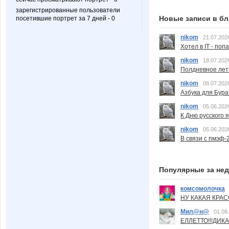
зарегистрированные пользователи
Новые записи в бл
посетившие портрет за 7 дней - 0
nikom
21.07.202
Хотел в IT - поп
nikom
18.07.202
Полдневное лет
nikom
08.07.202
Азбука для Бура
nikom
05.06.202
К Дню русского 
nikom
05.06.202
В связи с пмэф-
Популярные за не
комсомолочка
НУ КАКАЯ КРАСОТ
Мил@н@
01.08
ЕЛЛЕТТО!!!ДИК