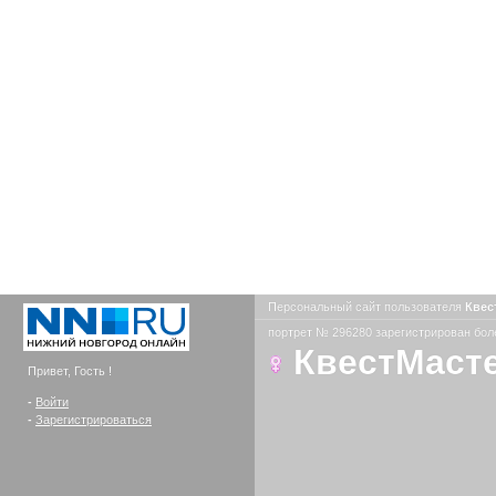
Персональный сайт пользователя
Квес
портрет № 296280 зарегистрирован боле
КвестМаст
Привет, Гость !
-
Войти
-
Зарегистрироваться