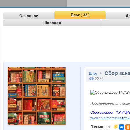
Блог
( 32 )
Основное
Д
Шпионаж
Сбор зака
>
Блог
2226
Просмотреть или сохр
Сбор заказов. Г*р*а*ф*и
www.nn.ru/community/p
Поделиться: