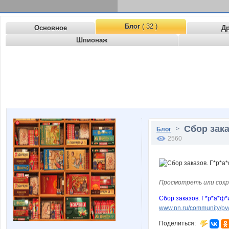
Блог
( 32 )
Основное
Д
Шпионаж
Сбор зака
>
Блог
2560
Просмотреть или сохр
Сбор заказов. Г*р*а*ф*и
www.nn.ru/community/pv
Поделиться: