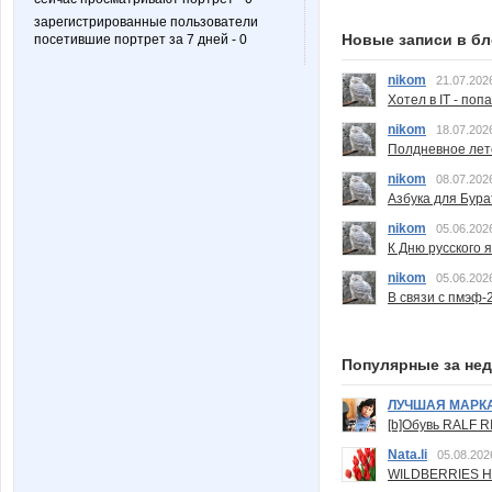
зарегистрированные пользователи
Новые записи в бл
посетившие портрет за 7 дней - 0
nikom
21.07.202
Хотел в IT - поп
nikom
18.07.202
Полдневное лет
nikom
08.07.202
Азбука для Бура
nikom
05.06.202
К Дню русского 
nikom
05.06.202
В связи с пмэф-
Популярные за не
ЛУЧШАЯ МАРК
[b]Обувь RALF RI
Nata.li
05.08.202
WILDBERRIES Н