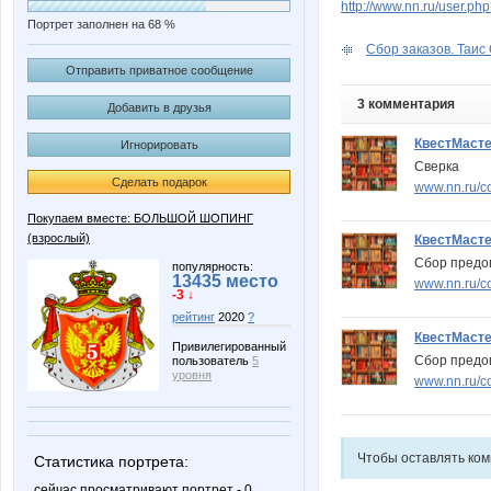
http://www.nn.ru/user.p
Портрет заполнен на 68 %
Сбор заказов. Таис
Отправить приватное сообщение
3 комментария
Добавить в друзья
КвестМаст
Игнорировать
Сверка
Сделать подарок
www.nn.ru/c
Покупаем вместе: БОЛЬШОЙ ШОПИНГ
(взрослый)
КвестМаст
Сбор предо
популярность:
13435 место
www.nn.ru/co
-3 ↓
рейтинг
2020
?
КвестМаст
Привилегированный
Сбор предо
пользователь
5
уровня
www.nn.ru/c
Чтобы оставлять ко
Статистика портрета:
сейчас просматривают портрет - 0