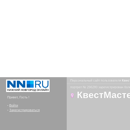
Персональный сайт пользователя
Квес
портрет № 296280 зарегистрирован боле
КвестМаст
Привет, Гость !
-
Войти
-
Зарегистрироваться