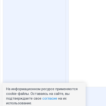
На информационном ресурсе применяются
Статистика портрета:
cookie-файлы. Оставаясь на сайте, вы
подтверждаете свое
согласие
на их
сейчас просматривают портрет - 0
использование.
зарегистрированные пользователи