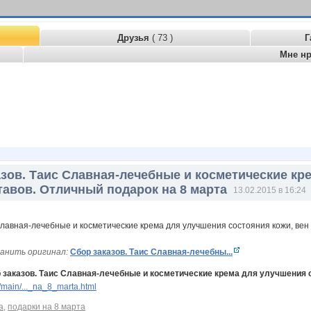
Друзья
( 73 )
Г
Мне н
азов. Таис Славная-лечебные и косметические кр
ставов. Отличный подарок на 8 марта
13.02.2015 в 16:24
анить оригинал:
Сбор заказов. Таис Славная-лечебны...
 заказов. Таис Славная-лечебные и косметические крема для улучшения с
main/..._na_8_marta.html
а
,
подарки на 8 марта