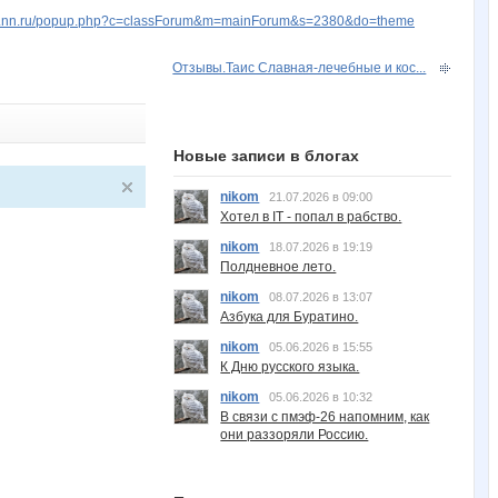
ww.nn.ru/popup.php?c=classForum&m=mainForum&s=2380&do=theme
Отзывы.Таис Славная-лечебные и кос...
Новые записи в блогах
nikom
21.07.2026 в 09:00
Хотел в IT - попал в рабство.
nikom
18.07.2026 в 19:19
Полдневное лето.
nikom
08.07.2026 в 13:07
Азбука для Буратино.
nikom
05.06.2026 в 15:55
К Дню русского языка.
nikom
05.06.2026 в 10:32
В связи с пмэф-26 напомним, как
они раззоряли Россию.