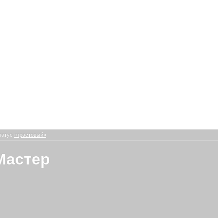
татус
«трастовый»
Мастер