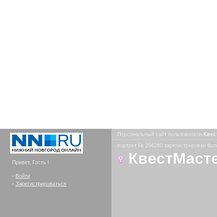
Персональный сайт пользователя
Квес
портрет № 296280 зарегистрирован боле
КвестМаст
Привет, Гость !
-
Войти
-
Зарегистрироваться