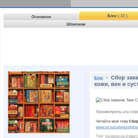
Блог
( 32 )
Основное
Шпионаж
Сбор зак
>
Блог
кожи, вен и су
Просмотреть или сохр
Читайте мою тему
Сбор
www.nn.ru/community/pv/
Тэги:
подарок на 8 март