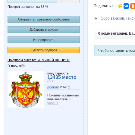
Поделиться:
Портрет заполнен на 68 %
Сбор заказов. Таис
Отправить приватное сообщение
Добавить в друзья
0 комментариев
. Ва
Игнорировать
Сделать подарок
Чтобы оставлять ко
Покупаем вместе: БОЛЬШОЙ ШОПИНГ
(взрослый)
популярность:
13435 место
-3 ↓
рейтинг
2020
?
Привилегированный
пользователь
5
уровня