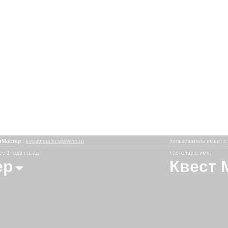
тМастер
:
kvestmaster.www.nn.ru
пользователь имеет с
е 1 года назад
настоящее имя:
ер
Квест 