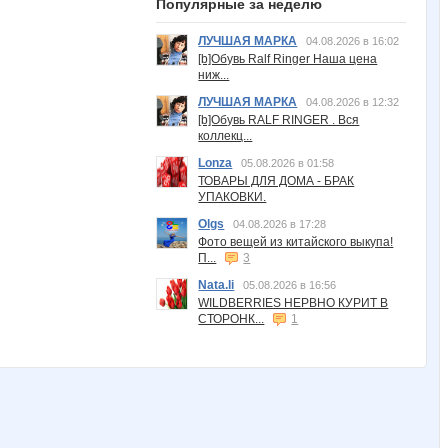
Популярные за неделю
ЛУЧШАЯ МАРКА
04.08.2026 в 16:02
[b]Обувь Ralf Ringer Наша цена
ниж...
ЛУЧШАЯ МАРКА
04.08.2026 в 12:32
[b]Обувь RALF RINGER . Вся
коллекц...
Lonza
05.08.2026 в 01:58
ТОВАРЫ ДЛЯ ДОМА - БРАК
УПАКОВКИ.
Olgs
04.08.2026 в 17:28
Фото вещей из китайского выкупа!
П...
3
Nata.li
05.08.2026 в 16:56
WILDBERRIES НЕРВНО КУРИТ В
СТОРОНК...
1