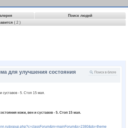
алерея
Поиск людей
равится
( 2 )
ема для улучшения состояния
тояния кожи, вен и суставов - 5. Стоп 15 мая.
ww.nn.ru/popup.php?c=classForum&m=mainForum&s=2380&do=theme