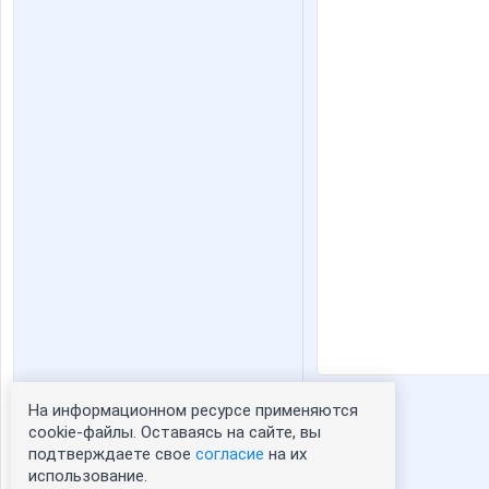
На информационном ресурсе применяются
Статистика портрета:
cookie-файлы. Оставаясь на сайте, вы
подтверждаете свое
согласие
на их
сейчас просматривают портрет - 0
использование.
зарегистрированные пользователи