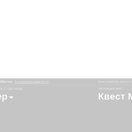
тМастер
:
kvestmaster.www.nn.ru
пользователь имеет с
е 1 года назад
настоящее имя:
ер
Квест 