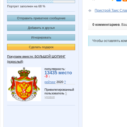
Портрет заполнен на 68 %
Пристрой.Таис Сла
Отправить приватное сообщение
0 комментариев
. Ва
Добавить в друзья
Игнорировать
Чтобы оставлять ко
Сделать подарок
Покупаем вместе: БОЛЬШОЙ ШОПИНГ
(взрослый)
популярность:
13435 место
-3 ↓
рейтинг
2020
?
Привилегированный
пользователь
5
уровня