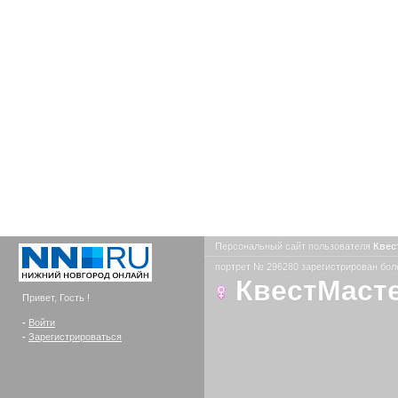
Персональный сайт пользователя
Квес
портрет № 296280 зарегистрирован боле
КвестМаст
Привет, Гость !
-
Войти
-
Зарегистрироваться