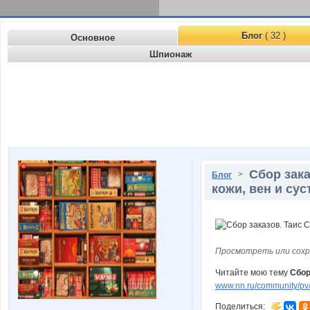
Блог
( 32 )
Основное
Шпионаж
Сбор зак
>
Блог
кожи, вен и сус
Просмотреть или сохр
Читайте мою тему
Сбор
www.nn.ru/community/pv/
Поделиться: