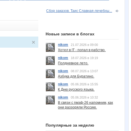
Сбор заказов. Таис Славная-лечебны...
Новые записи в блогах
nikom
21.07.2026 в 09:00
Хотел в IT - попал в рабство.
nikom
18.07.2026 в 19:19
Полдневное лето.
nikom
08.07.2026 в 13:07
Азбука для Буратино.
nikom
05.06.2026 в 15:55
К Дню русского языка.
nikom
05.06.2026 в 10:32
В связи с пмэф-26 напомним, как
они раззоряли Россию.
Популярные за неделю