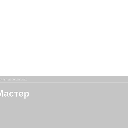
татус
«трастовый»
Мастер